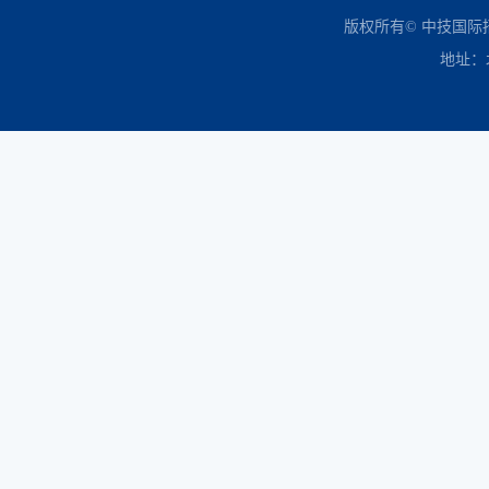
中国政府采购网
财政部
北京市政府采购网
商务部
友情链接：
版权所有© 中技国
地址：