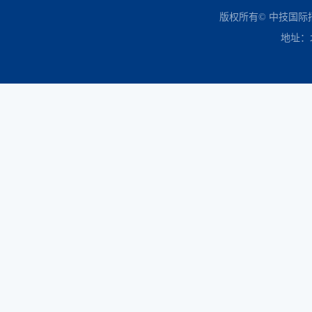
中国政府采购网
财政部
北京市政府采购网
商务部
友情链接：
版权所有© 中技国
地址：