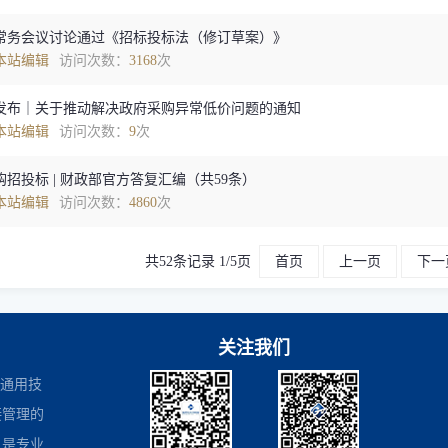
常务会议讨论通过《招标投标法（修订草案）》
本站编辑
访问次数：
3168
次
发布｜关于推动解决政府采购异常低价问题的通知
本站编辑
访问次数：
9
次
招投标 | 财政部官方答复汇编（共59条）
本站编辑
访问次数：
4860
次
共52条记录 1/5页
首页
上一页
下一
关注我们
是通用技
接管理的
，是专业