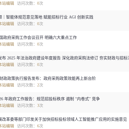
本站编辑
访问次数：
0
次
领｜智能体规范意见落地 赋能招标行业 AGI 创新实践
本站编辑
访问次数：
0
次
 全国政府采购工作会议召开 明确六大重点工作
本站编辑
访问次数：
0
次
发布 2025 年法治政府建设年度报告 深化政府采购法修订 夯实财政与招
本站编辑
访问次数：
0
次
5 年财政政策执行报告发布：政府采购政策效能再上新台阶
本站编辑
访问次数：
2
次
026 年政府工作报告：规范招投标秩序 遏制 “内卷式” 竞争
本站编辑
访问次数：
3
次
展改革委等部门印发关于加快招标投标领域人工智能推广应用的实施意见
本站编辑
访问次数：
6
次