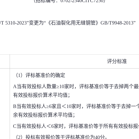
（招标编号：0702-2540CITC7
250
）
10-2023”变更为“《石油裂化用无缝钢管》GB/T9948-2013”
评分标准
（1）
评标基准价的确定
A
当有效投标人数量
≥10
家时，评标基准价等于去掉
两
个最
有效投标报价算术平均值；
B
当有效投标人
≥6家且＜10家
时，评标基准价等于去掉
一
余有效投标报价算术平均值
；
C当有效投标人＜6家时，评标基准价等于所有有效投标报
（2）投标有效报价等于评标基准价为
4
0分。