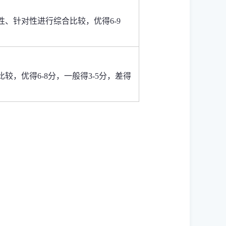
性、针对性进行综合比较，
优得
6-9
比较
，
优得
6-8
分，一般得
3-5
分，差得