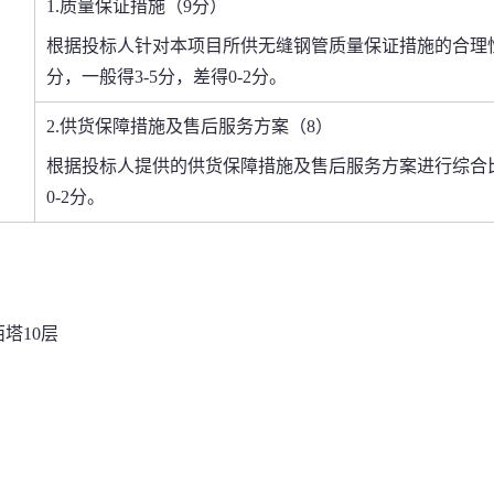
1
.质量保证措施（9分）
根据投标人针对本项目所供无缝钢管质量保证措施的合理
分，一般得
3-5
分，差得0
-
2
分
。
2.
供货
保障措施
及售后服务方案
（
8
）
根据投标人提供
的
供货
保障措施
及售后服务方案
进行综合
0
-
2
分。
塔10层