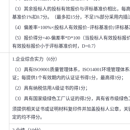
（3）其余投标人的投标有效报价与评标基准价相比，每高
基准价1%扣0.
7
分。（
最多扣15分，
不足1%部分采用内插
（4）偏差率=100%×|投标人有效报价−评标基准价|/评
（5）报价得分=
4
0-偏差率*D*100（当投标人有效投标
有效投标报价小于评标基准价时，D=0.
7
）
1
.
企业
综合
实力
（
6分
）
（
1
）
具有ISO9001质量管理体系，ISO14001环境管理体
证；每提供1个有效期内的认证证书得1分，最高得3分；
（
2
）
具有纳税信用A级证书的得1分；
（3）具有国家级绿色工厂认证的得2分，具有省市级绿色
须提供相关
证书或证明材料复印件
并加盖投标人公章
，
关
定的均不得分。