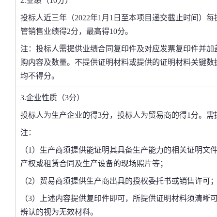
2
.业绩（10分）
投标人近三年（202
2
年1月1日至
本项目递交截止时间
）
每
管
销售业绩得2分，最高得10分。
注：
投标人需提供业绩合同复印件
及对应发票复印件并加
购内容
及数量
。不提供
证明材料
或提供的
证明材料
关键数
均不得分。
3.企业性质（3分）
投标人
为生产企业的得3分，投标人为贸易商的得1分。需
注：
（
1
）
生产商须提供能证明其具备生产能力的相关证明文
产权或租赁合同及生产设备的现场照片等
；
（
2
）
贸易
商须
提供
生产商出具的授权委托书或销售许可
（3）上述内容提供复印件即可，所提供证明材料须清晰
辨认的视为无效材料。