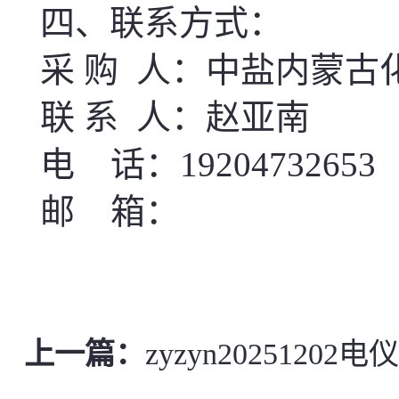
四、联系方式：
采
购
人：
中盐内蒙古
联
系
人：
赵亚南
电
话：
19204732653
邮
箱：
上一篇：
zyzyn202512