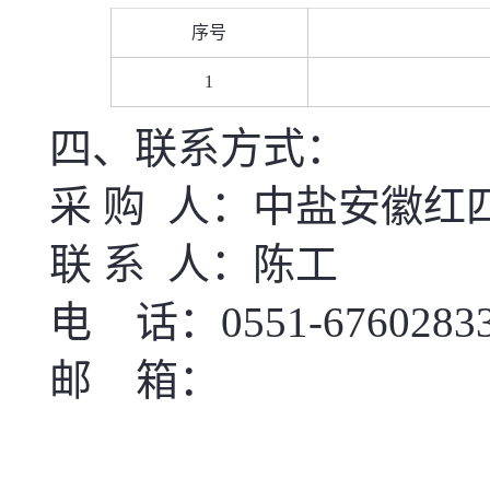
序号
1
四、联系方式：
采
购
人：
中盐安徽红
联
系
人：
陈工
电
话：
0551-6760283
邮
箱：