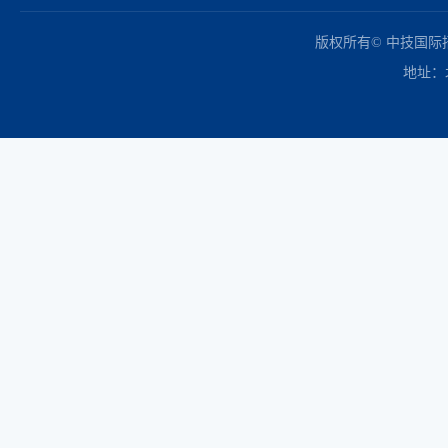
中国政府采购网
财政部
北京市政府采购网
商务部
友情链接：
版权所有© 中技国
地址：