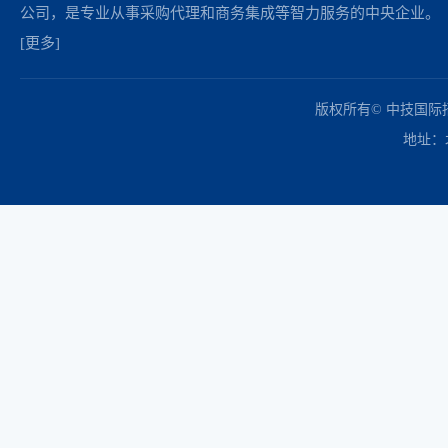
公司，是专业从事采购代理和商务集成等智力服务的中央企业。
[更多]
中国政府采购网
财政部
北京市政府采购网
商务部
友情链接：
版权所有© 中技国
地址：