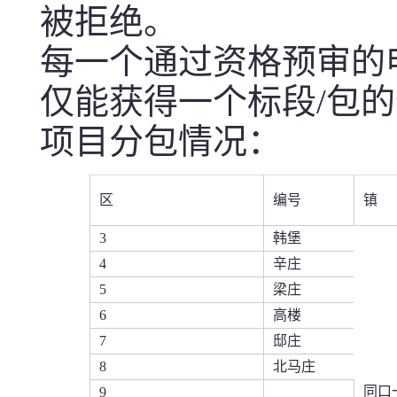
被拒绝。
每一个通过资格预审的
仅能获得一个标段/包
项目分包情况：
区
编号
镇
3
韩堡
4
辛庄
5
梁庄
6
高楼
7
邸庄
8
北马庄
同口
9